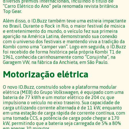
diversos prêmios internacionais, incluindo o título de
“Carro Elétrico do Ano” pela renomada revista britânica
Top Gear.
Além disso, o ID.Buzz também teve uma estreia impactante
no Brasil. Durante o Rock in Rio, o maior festival de música
e entretenimento do mundo, o veículo fez sua primeira
aparição na América Latina, demonstrando sua conexão
com o universo dos festivais e mantendo viva a tradição da
Kombi como uma “camper van”. Logo em seguida, o ID.Buzz
foi recebido de forma histórica pela própria Kombi T1 de
1961, conhecida carinhosamente como “Corujinha”, na
Garagem VW, na fábrica da Anchieta, em São Paulo.
Motorização elétrica
O novo ID.Buzz, construído sobre a plataforma modular
elétrica (MEB) do Grupo Volkswagen, é equipado com uma
bateria de 77 kWh e um motor elétrico de 204 cv, que
impulsiona o veículo no eixo traseiro. Sua capacidade de
carga utilizando corrente alternada é de 11 kW, enquanto
em uma estação de carga rápida de corrente contínua, com
uma tomada CCS, a potência de carga pode chegar a 170
kW, permitindo que a bateria seja carregada de 5% a 80%
em apenas 30 minutos.